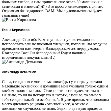
больших хлебов, а нам привезли еще около 30 маленьких с
семечками и изюмом))))))) Это просто неимоверно приятно!
Огромная благодарность ВАМ! Мы с удовольствием будем
заказывать еще!
Елена Кириллова
Александр! Спасибо Вам за уникальную возможность
попробовать ваш волшебный хлебушек, который Вы от души
преподнесли нам вчера в Вальдорфском д/с перед уходом.
Благодарю Вас! Он бесподобный! Будем вашими
вторничными покупателями! :)
Александр Демьянов
Саша, сегодня все мои племянники(цы) у сестры уплетали
маленькие буханочки и домашние мои ужинали только одним
хлебом твоим с маслом. Сели почти весть кулек что ты дал.
Не знаю, то ли на погоду так в "охотку" пошло, то замес у
тебя сегодня какой-то особенный. Я уже привык что половина
моего дневного рациона - это твой хлеб, а от что с
домашними случилось не знаю. Эдак по два куля придется