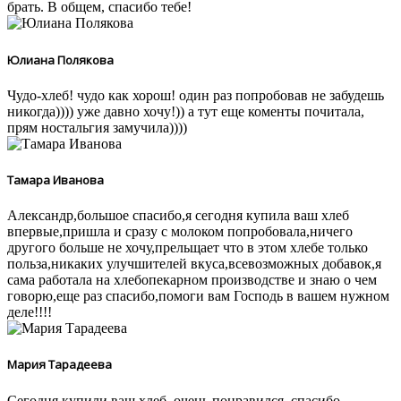
брать. В общем, спасибо тебе!
Юлиана Полякова
Чудо-хлеб! чудо как хорош! один раз попробовав не забудешь
никогда)))) уже давно хочу!)) а тут еще коменты почитала,
прям ностальгия замучила))))
Тамара Иванова
Александр,большое спасибо,я сегодня купила ваш хлеб
впервые,пришла и сразу с молоком попробовала,ничего
другого больше не хочу,прельщает что в этом хлебе только
польза,никаких улучшителей вкуса,всевозможных добавок,я
сама работала на хлебопекарном производстве и знаю о чем
говорю,еще раз спасибо,помоги вам Господь в вашем нужном
деле!!!!
Мария Тарадеева
Сегодня купили ваш хлеб, очень понравился, спасибо